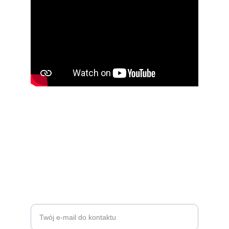
AZPO
Wszechstronny rozwój dzieci i młodzieży w 
edukacji.
© 2024. AZPO ALL RIGHTS RESERVED
Wprowadź swój adres e-mail