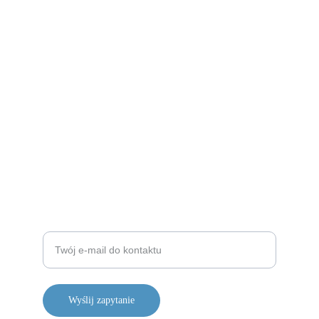
AZPO
Wszechstronny rozwój dzieci i młodzieży w 
edukacji.
© 2024. AZPO ALL RIGHTS RESERVED
Wprowadź swój adres e-mail
Wyślij zapytanie